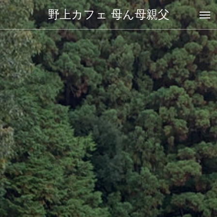
野上カフェ 母ん母親父