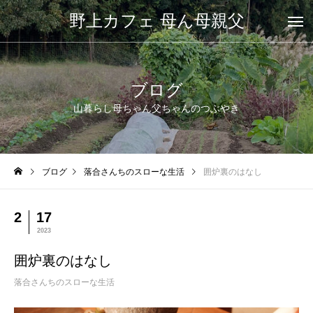
野上カフェ 母ん母親父
ブログ
山暮らし母ちゃん父ちゃんのつぶやき
ブログ
落合さんちのスローな生活
囲炉裏のはなし
2
17
2023
囲炉裏のはなし
落合さんちのスローな生活